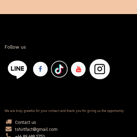
Follow us
We are truly grateful for your contact and thank you for giving us the opportunity.
Contact us
tshirtfact@gmail.com
+66 89 688 5753