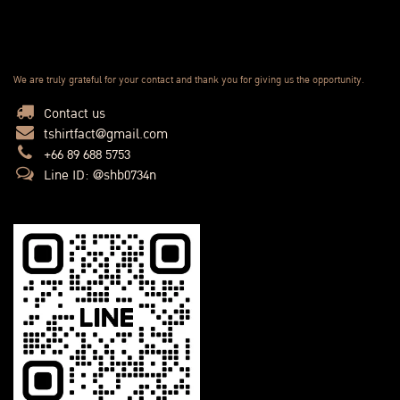
We are truly grateful for your contact and thank you for giving us the opportunity.
Contact us
tshirtfact@gmail.com
+66 89 688 5753
Line ID: @shb0734n