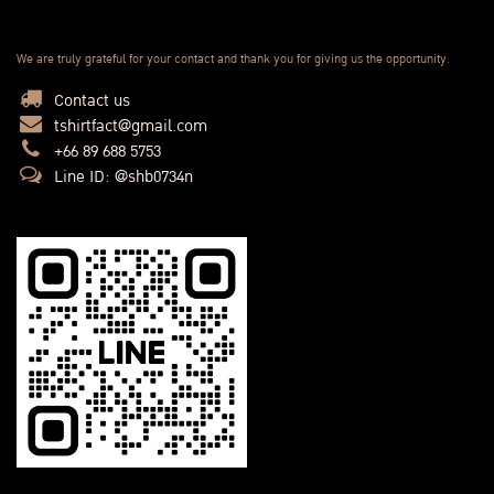
We are truly grateful for your contact and thank you for giving us the opportunity.
Contact us
tshirtfact@gmail.com
+66 89 688 5753
Line ID: @shb0734n