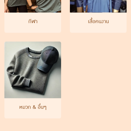
กีฬา
เสื้อคนงาน
หมวก & อื่นๆ