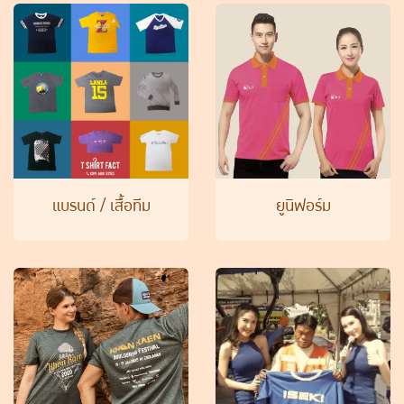
แบรนด์ / เสื้อทีม
ยูนิฟอร์ม